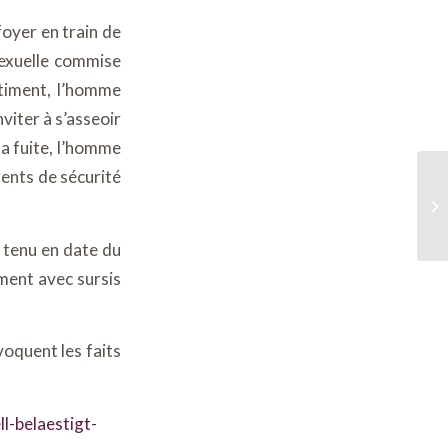
foyer en train de
sexuelle commise
timent, l’homme
nviter à s’asseoir
la fuite, l’homme
gents de sécurité
Le
Du
ca
t tenu en date du
ment avec sursis
voquent les faits
l-belaestigt-