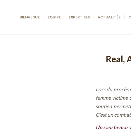
BIENVENUE
EQUIPE
EXPERTISES
ACTUALITÉS
C
Real, 
Lors du procès q
femme victime d
soutien permettr
C’est un comba
Un cauchemar vé