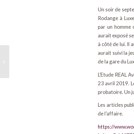
Un soir de septe
Rodange à Luxem
par un homme d
aurait exposé ses
à côté de lui. I
aurait suivi la 
Les grands changements de la
de la gare du Lu
réforme du droit de la famille
applicable à compter...
L’Etude REAL Avo
23 avril 2019. 
probatoire. Un 
Les articles pub
de l’affaire.
https://www.wor