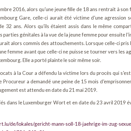
mbre 2016, alors qu’une jeune fille de 18 ans rentrait à son 
bourg Gare, celle-ci aurait été victime d’une agression 
e 32 ans. Alors qu’ils étaient assis dans le même compar
 parties génitales à la vue de la jeune femme pour ensuite l’i
l aurait alors commis des attouchements. Lorsque celle-ci pris 
jeune femme avant que celle-ci ne puisse se tourner vers les a
xembourg. Elle a porté plainte le soir même soir.
cats à la Cour a défendu la victime lors du procès qui s’es
Le Procureur a demandé une peine de 15 mois d’emprisonne
jugement est attendu en date du 21 mai 2019.
liés dans le Luxemburger Wort et en date du 23 avril 2019 é
t.lu/de/lokales/gericht-mann-soll-18-jaehrige-im-zug-sexuel